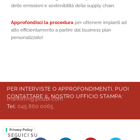
delle emissioni e sostenibilità della supply chain.
Approfondisci la procedura
per ottenere impianti ad
alto efficientamento a partire dal business plan
personalizzato!
PER INTERVISTE O APPROFONDIMENTI, PUOI
CONTATTARE IL NOSTRO UFFICIO STAMPA:
marketing@cubi.com
Tel:
045 860 0065
Privacy Policy
SEGUICI SU