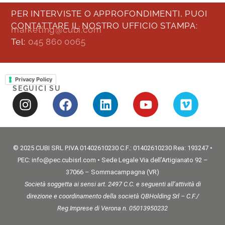
PER INTERVISTE O APPROFONDIMENTI, PUOI
CONTATTARE IL NOSTRO UFFICIO STAMPA:
marketing@cubi.com
Tel:
045 860 0065
Privacy Policy
SEGUICI SU
© 2025 CUBI SRL P.IVA 01402610230 C.F.: 01402610230 Rea: 193247 •
PEC: info@pec.cubisrl.com • Sede Legale Via dell’Artigianato 92 –
37066 – Sommacampagna (VR)
Società soggetta ai sensi art. 2497 C.C. e seguenti all’attività di
direzione e coordinamento della società QBHolding Srl – C.F./
Reg.Imprese di Verona n. 05013950232