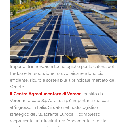
Importanti innovazioni tecnologiche per la catena del
freddo e la produzione fotovoltaica rendono più
efficiente, sicuro e sostenibile il principale mercato del
Veneto.
Il Centro Agroalimentare di Verona
, gestito da
Veronamercato S.p.A., è tra i più importanti mercati
all’ingrosso in Italia. Situato nel nodo logistico
strategico del Quadrante Europa, il complesso
rappresenta un’infrastruttura fondamentale per la