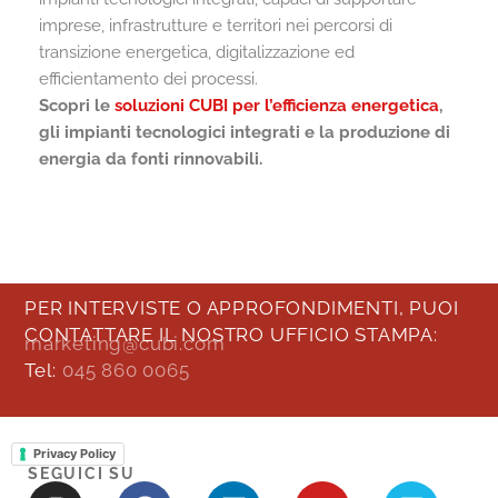
imprese, infrastrutture e territori nei percorsi di
transizione energetica, digitalizzazione ed
efficientamento dei processi.
Scopri le
soluzioni CUBI per l’efficienza energetica
,
gli impianti tecnologici integrati e la produzione di
energia da fonti rinnovabili.
PER INTERVISTE O APPROFONDIMENTI, PUOI
CONTATTARE IL NOSTRO UFFICIO STAMPA:
marketing@cubi.com
Tel:
045 860 0065
Privacy Policy
SEGUICI SU