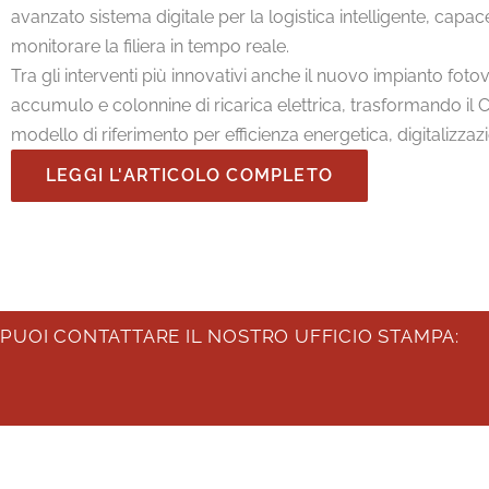
avanzato sistema digitale per la logistica intelligente, capace
monitorare la filiera in tempo reale.
Tra gli interventi più innovativi anche il nuovo impianto fot
accumulo e colonnine di ricarica elettrica, trasformando il
modello di riferimento per efficienza energetica, digitalizzaz
LEGGI L'ARTICOLO COMPLETO
 PUOI CONTATTARE IL NOSTRO UFFICIO STAMPA: