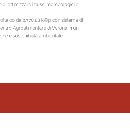
 di ottimizzare i flussi merceologici e
ovoltaico da 2.378,88 kWp con sistema di
 Centro Agroalimentare di Verona in un
ione e sostenibilità ambientale.