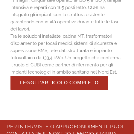
immagini, cinque sale operatorie ISO 5 e ISO 7, terapia
intensiva e reparti con 165 posti letto. CUBI ha
integrato gli impianti con la struttura esistente
garantendo continuità operativa durante tutte le fasi
dei lavori.
Tra le soluzioni installate: cabina MT, trasformatori
d’isolamento per locali medici, sistemi di sicurezza e
supervisione BMS, rete dati strutturata e impianto
fotovoltaico da 133,4 kWp. Un progetto che conferma
il ruolo di CUBI come partner di riferimento per gli
impianti tecnologici in ambito sanitario nel Nord Est.
LEGGI L'ARTICOLO COMPLETO
PER INTERVISTE O APPROFONDIMENTI, PUOI
CONTATTARE IL NOSTRO UFFICIO STAMPA: