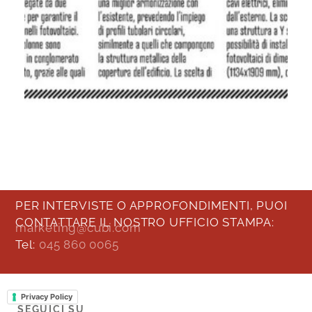
PER INTERVISTE O APPROFONDIMENTI, PUOI
CONTATTARE IL NOSTRO UFFICIO STAMPA:
marketing@cubi.com
Tel:
045 860 0065
Privacy Policy
SEGUICI SU