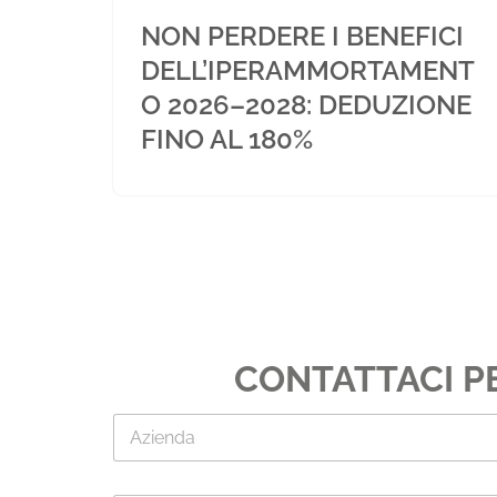
NON PERDERE I BENEFICI
DELL’IPERAMMORTAMENT
O 2026–2028: DEDUZIONE
FINO AL 180%
CONTATTACI P
A
z
i
e