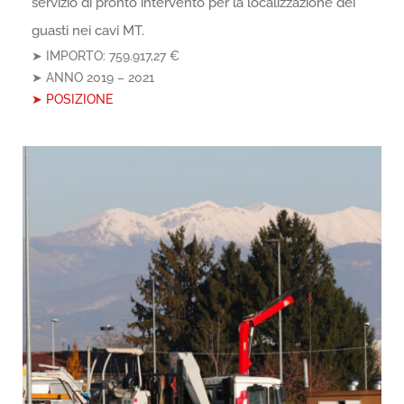
servizio di pronto intervento per la localizzazione dei
guasti nei cavi MT.
➤ IMPORTO:
759.917,27
€
➤ ANNO
2019 – 2021
➤ POSIZIONE