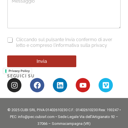
e
o
s
n
s
o
a
*
g
g
i
*
C
Cliccando sul pulsante Invia confermo di aver
o
*
a
*
letto e compreso l'
informativa sulla privacy
*
s
e
l
Invia
l
Privacy Policy
e
SEGUICI SU
d
i
S
p
u
n
t
© 2025 CUBI SRL P.IVA 01402610230 C.F.: 01402610230 Rea: 193247 •
a
PEC: info@pec.cubisrl.com • Sede Legale Via dell’Artigianato 92 –
*
37066 – Sommacampagna (VR)